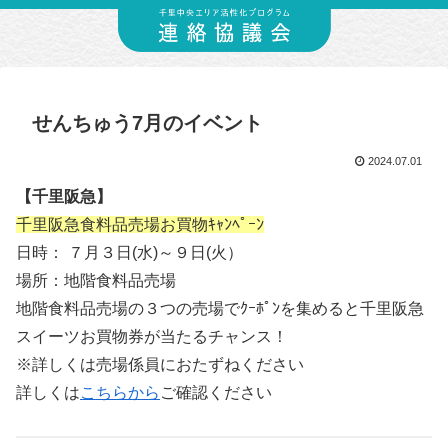
せんちゅう7月のイベント
2024.07.01
【千里阪急】
千里阪急食料品売場お買物ｷｬﾝﾍﾟｰﾝ
日時： ７月３日(水)～９日(火）
場所：地階食料品売場
地階食料品売場の３つの売場でｸｰﾎﾟﾝを集めると千里阪急
スイーツお買物券が当たるチャンス！
※詳しくは売場係員におたずねください
詳しくは
こちらから
ご確認ください